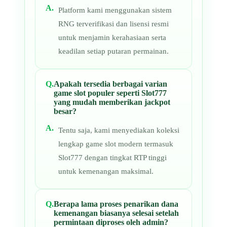
Platform kami menggunakan sistem
RNG terverifikasi dan lisensi resmi
untuk menjamin kerahasiaan serta
keadilan setiap putaran permainan.
Apakah tersedia berbagai varian
game slot populer seperti Slot777
yang mudah memberikan jackpot
besar?
Tentu saja, kami menyediakan koleksi
lengkap game slot modern termasuk
Slot777 dengan tingkat RTP tinggi
untuk kemenangan maksimal.
Berapa lama proses penarikan dana
kemenangan biasanya selesai setelah
permintaan diproses oleh admin?