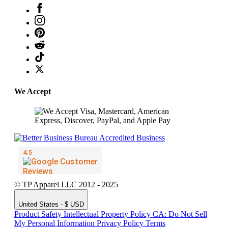
We Accept
© TP Apparel LLC 2012 - 2025
United States - $ USD
Product Safety
Intellectual Property Policy
CA: Do Not Sell
My Personal Information
Privacy Policy
Terms