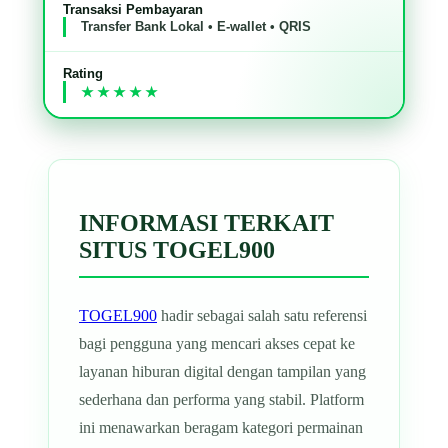
Transaksi Pembayaran
Transfer Bank Lokal • E-wallet • QRIS
Rating
INFORMASI TERKAIT
SITUS TOGEL900
TOGEL900
hadir sebagai salah satu referensi
bagi pengguna yang mencari akses cepat ke
layanan hiburan digital dengan tampilan yang
sederhana dan performa yang stabil. Platform
ini menawarkan beragam kategori permainan