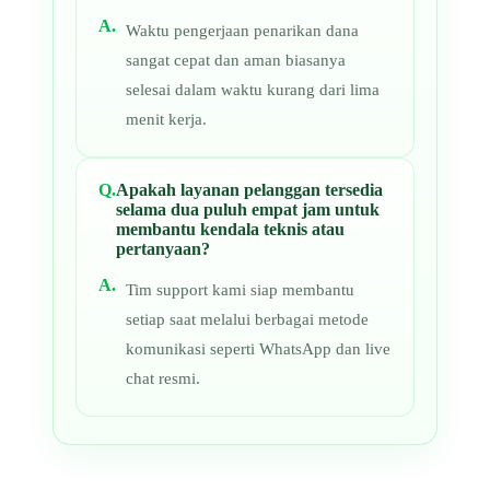
Waktu pengerjaan penarikan dana
sangat cepat dan aman biasanya
selesai dalam waktu kurang dari lima
menit kerja.
Apakah layanan pelanggan tersedia
selama dua puluh empat jam untuk
membantu kendala teknis atau
pertanyaan?
Tim support kami siap membantu
setiap saat melalui berbagai metode
komunikasi seperti WhatsApp dan live
chat resmi.