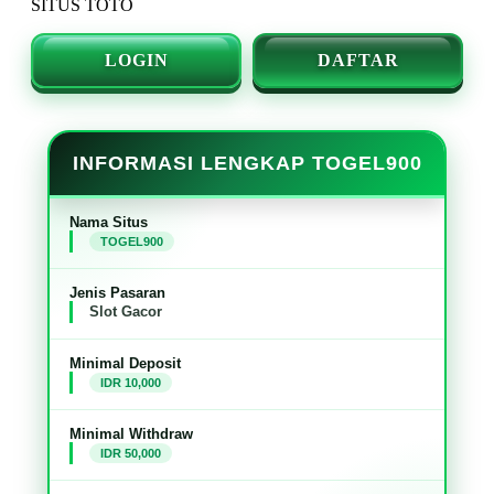
SITUS TOTO
LOGIN
DAFTAR
INFORMASI LENGKAP TOGEL900
Nama Situs
TOGEL900
Jenis Pasaran
Slot Gacor
Minimal Deposit
IDR 10,000
Minimal Withdraw
IDR 50,000