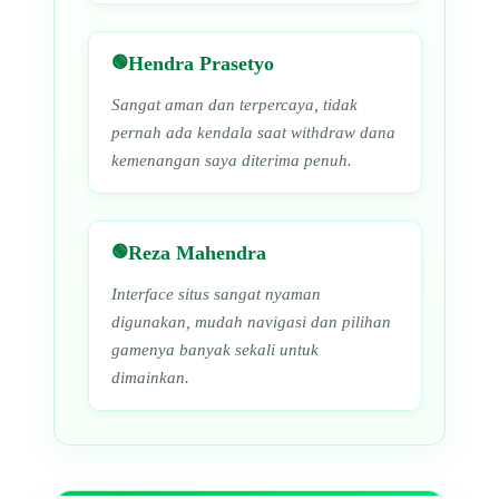
Hendra Prasetyo
Sangat aman dan terpercaya, tidak
pernah ada kendala saat withdraw dana
kemenangan saya diterima penuh.
Reza Mahendra
Interface situs sangat nyaman
digunakan, mudah navigasi dan pilihan
gamenya banyak sekali untuk
dimainkan.