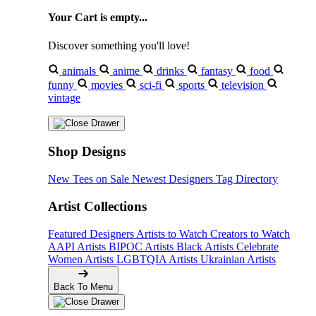
Your Cart is empty...
Discover something you'll love!
animals
anime
drinks
fantasy
food
funny
movies
sci-fi
sports
television
vintage
Shop Designs
New Tees on Sale
Newest Designers
Tag Directory
Artist Collections
Featured Designers
Artists to Watch
Creators to Watch
AAPI Artists
BIPOC Artists
Black Artists
Celebrate
Women Artists
LGBTQIA Artists
Ukrainian Artists
Back To Menu