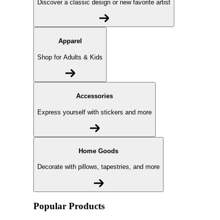
Discover a classic design or new favorite artist
Apparel
Shop for Adults & Kids
Accessories
Express yourself with stickers and more
Home Goods
Decorate with pillows, tapestries, and more
Popular Products