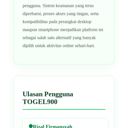
pengguna. Sistem keamanan yang terus
diperbarui, proses akses yang ringan, serta
kompatibilitas pada perangkat desktop
maupun smartphone menjadikan platform ini
sebagai salah satu alternatif yang banyak
dipilih untuk aktivitas online sehari-hari.
Ulasan Pengguna
TOGEL900
Rizal Firmansyah