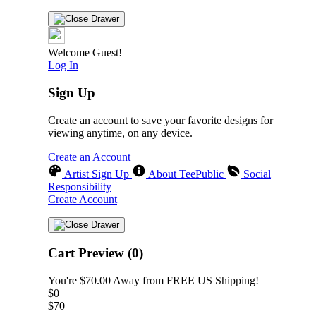
Welcome Guest!
Log In
Sign Up
Create an account to save your favorite designs for
viewing anytime, on any device.
Create an Account
Artist Sign Up
About TeePublic
Social
Responsibility
Create Account
Cart Preview (0)
You're
$70.00
Away from
FREE US Shipping!
$0
$70