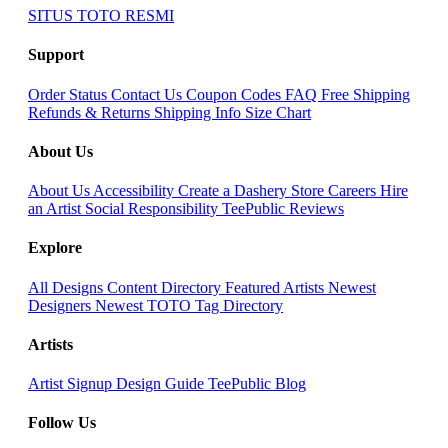
SITUS TOTO RESMI
Support
Order Status
Contact Us
Coupon Codes
FAQ
Free Shipping
Refunds & Returns
Shipping Info
Size Chart
About Us
About Us
Accessibility
Create a Dashery Store
Careers
Hire
an Artist
Social Responsibility
TeePublic Reviews
Explore
All Designs
Content Directory
Featured Artists
Newest
Designers
Newest TOTO
Tag Directory
Artists
Artist Signup
Design Guide
TeePublic Blog
Follow Us