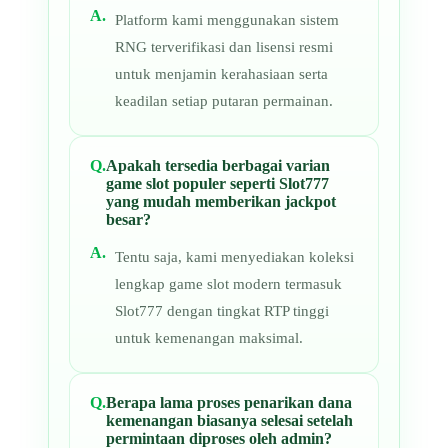
Platform kami menggunakan sistem
RNG terverifikasi dan lisensi resmi
untuk menjamin kerahasiaan serta
keadilan setiap putaran permainan.
Apakah tersedia berbagai varian
game slot populer seperti Slot777
yang mudah memberikan jackpot
besar?
Tentu saja, kami menyediakan koleksi
lengkap game slot modern termasuk
Slot777 dengan tingkat RTP tinggi
untuk kemenangan maksimal.
Berapa lama proses penarikan dana
kemenangan biasanya selesai setelah
permintaan diproses oleh admin?