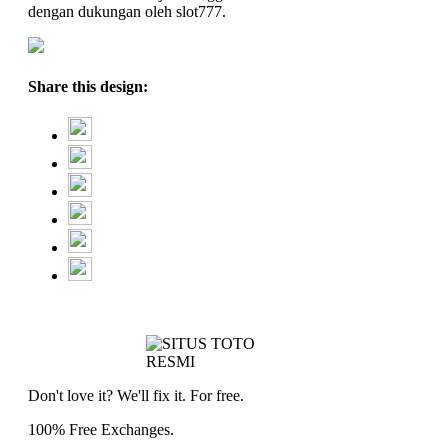
dengan dukungan oleh slot777.
Share this design:
Don't love it? We'll fix it. For free.
100% Free Exchanges.