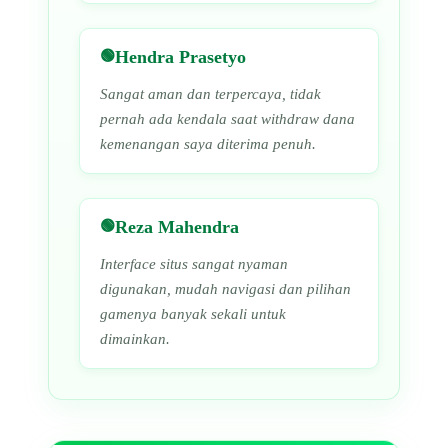
Hendra Prasetyo
Sangat aman dan terpercaya, tidak
pernah ada kendala saat withdraw dana
kemenangan saya diterima penuh.
Reza Mahendra
Interface situs sangat nyaman
digunakan, mudah navigasi dan pilihan
gamenya banyak sekali untuk
dimainkan.