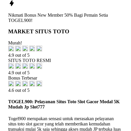
Nikmati
Bonus New Member 50%
Bagi Pemain Setia
TOGEL900!
MARKET SITUS TOTO
Murah!
4.9 out of 5
SITUS TOTO RESMI
4.9 out of 5
Bonus Terbesar
4.6 out of 5
TOGEL900: Pelayanan Situs Toto Slot Gacor Modal 5K
Mudah Jp Slot777
Togel900 merupakan sensasi untuk merasakan pelayanan
situs toto slot gacor yang telah memberikan kemudahan
transaksi mulai 5k saja sehingga akses mudah JP terbuka luas