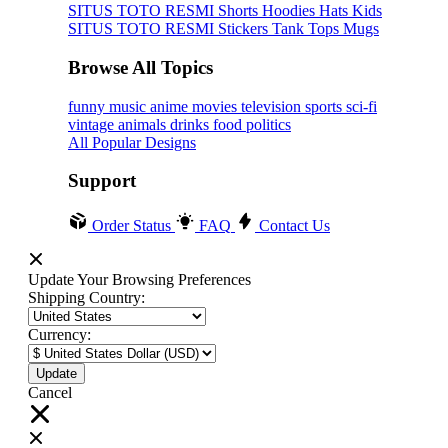
SITUS TOTO RESMI
Shorts
Hoodies
Hats
Kids
SITUS TOTO RESMI
Stickers
Tank Tops
Mugs
Browse All Topics
funny
music
anime
movies
television
sports
sci-fi
vintage
animals
drinks
food
politics
All Popular Designs
Support
Order Status
FAQ
Contact Us
Update Your Browsing Preferences
Shipping Country:
Currency:
Cancel