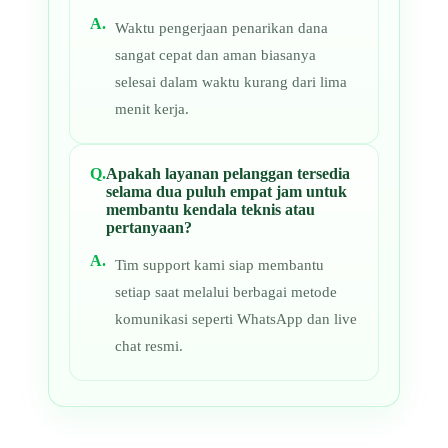
Waktu pengerjaan penarikan dana
sangat cepat dan aman biasanya
selesai dalam waktu kurang dari lima
menit kerja.
Apakah layanan pelanggan tersedia
selama dua puluh empat jam untuk
membantu kendala teknis atau
pertanyaan?
Tim support kami siap membantu
setiap saat melalui berbagai metode
komunikasi seperti WhatsApp dan live
chat resmi.