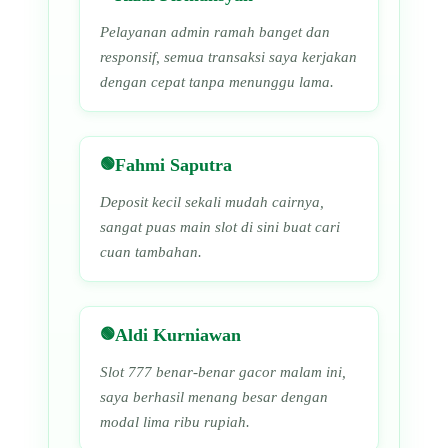
Pelayanan admin ramah banget dan
responsif, semua transaksi saya kerjakan
dengan cepat tanpa menunggu lama.
Fahmi Saputra
Deposit kecil sekali mudah cairnya,
sangat puas main slot di sini buat cari
cuan tambahan.
Aldi Kurniawan
Slot 777 benar-benar gacor malam ini,
saya berhasil menang besar dengan
modal lima ribu rupiah.