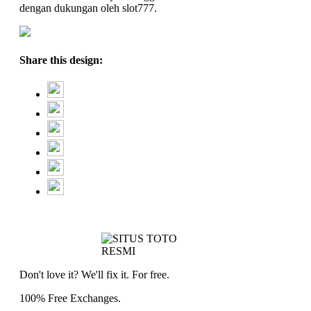
dengan dukungan oleh slot777.
Share this design:
Don't love it? We'll fix it. For free.
100% Free Exchanges.