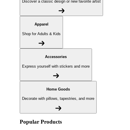
Discover a classic design or new favorite artist
Apparel
Shop for Adults & Kids
Accessories
Express yourself with stickers and more
Home Goods
Decorate with pillows, tapestries, and more
Popular Products