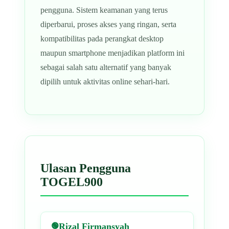
pengguna. Sistem keamanan yang terus
diperbarui, proses akses yang ringan, serta
kompatibilitas pada perangkat desktop
maupun smartphone menjadikan platform ini
sebagai salah satu alternatif yang banyak
dipilih untuk aktivitas online sehari-hari.
Ulasan Pengguna
TOGEL900
Rizal Firmansyah