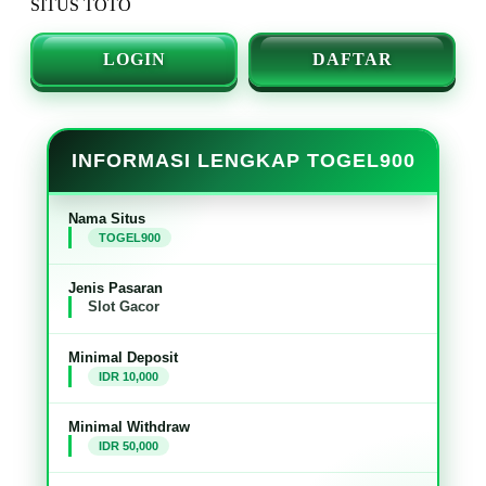
SITUS TOTO
LOGIN
DAFTAR
INFORMASI LENGKAP TOGEL900
Nama Situs
TOGEL900
Jenis Pasaran
Slot Gacor
Minimal Deposit
IDR 10,000
Minimal Withdraw
IDR 50,000