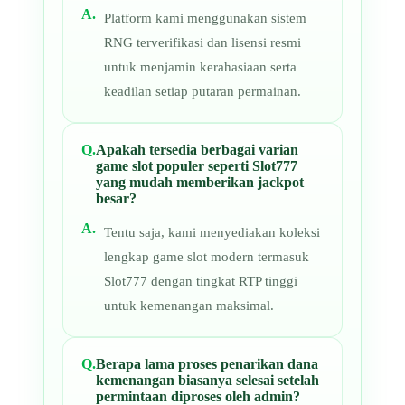
Platform kami menggunakan sistem
RNG terverifikasi dan lisensi resmi
untuk menjamin kerahasiaan serta
keadilan setiap putaran permainan.
Apakah tersedia berbagai varian
game slot populer seperti Slot777
yang mudah memberikan jackpot
besar?
Tentu saja, kami menyediakan koleksi
lengkap game slot modern termasuk
Slot777 dengan tingkat RTP tinggi
untuk kemenangan maksimal.
Berapa lama proses penarikan dana
kemenangan biasanya selesai setelah
permintaan diproses oleh admin?