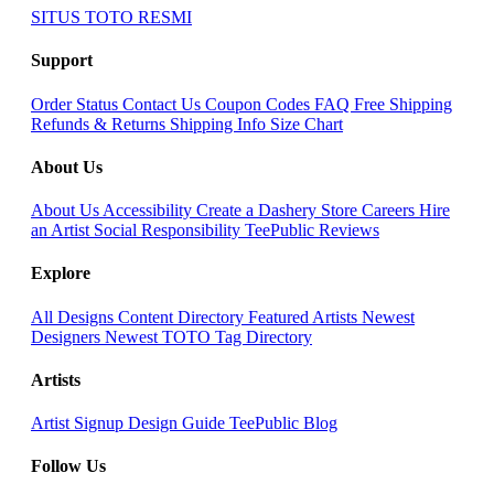
SITUS TOTO RESMI
Support
Order Status
Contact Us
Coupon Codes
FAQ
Free Shipping
Refunds & Returns
Shipping Info
Size Chart
About Us
About Us
Accessibility
Create a Dashery Store
Careers
Hire
an Artist
Social Responsibility
TeePublic Reviews
Explore
All Designs
Content Directory
Featured Artists
Newest
Designers
Newest TOTO
Tag Directory
Artists
Artist Signup
Design Guide
TeePublic Blog
Follow Us